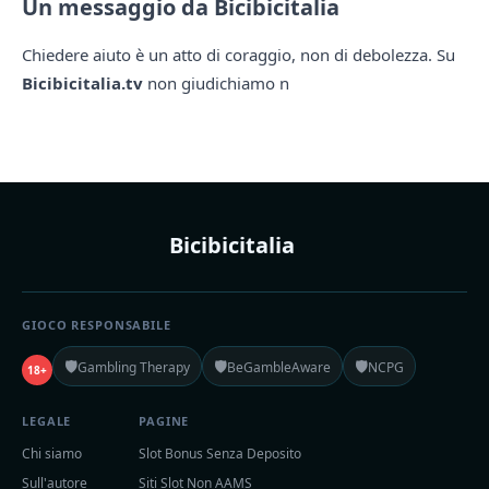
Un messaggio da Bicibicitalia
Chiedere aiuto è un atto di coraggio, non di debolezza. Su
Bicibicitalia.tv
non giudichiamo n
Bicibicitalia
GIOCO RESPONSABILE
🛡️
🛡️
🛡️
Gambling Therapy
BeGambleAware
NCPG
18+
LEGALE
PAGINE
Chi siamo
Slot Bonus Senza Deposito
Sull'autore
Siti Slot Non AAMS